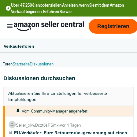
Über 47.250€ an potenziellen Anreizen, wenn Sie mit dem Amazon
Verkauf beginnen.
Erfahren Sie wie
Registrieren
Verkäuferforen
Foren
Startseite
Diskussionen
中
Diskussionen durchsuchen
文
-
Aktualisieren Sie Ihre
Einstellungen
für verbesserte
CN
Empfehlungen.
English
Vom Community-Manager angeheftet
- DE
Seller_xkwDczt8sPSmx
∙
vor 4 Tagen
中
📊 EU-Verkäufer: Eure Retourenrückgewinnung auf einen