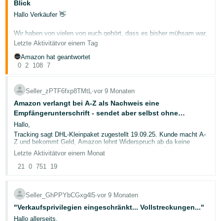
文
Blick
-
Hallo Verkäufer 👋
TW
Wir haben von vielen von euch gehört, dass es bisher mühsam war,
den Überblick über eure retournierte Ware zu behalten — und wie
Letzte Aktivität
vor einem Tag
Türk
viel Wert ihr daraus zurückgewinnt. Mehrere Berichte durchsuchen,
ohne eine einzige Gesamtübersicht zu haben.
- TR
Amazon hat geantwortet
0
2
108
7
Das hat sich geändert. Das Dashboard „
Retouren und
Deutsch
Rückgewinnung: Erkenntnisse und Möglichkeiten
" steht jetzt
- DE
allen FBA-Verkäufern in Großbritannien, Deutschland, Frankreich,
Seller_zPTF6fxp8TMtL
∙
vor 9 Monaten
Deutsch
Italien und Spanien zur Verfügung.
Amazon verlangt bei A-Z als Nachweis eine
Español
Empfängerunterschrift - sendet aber selbst ohne
🔍 Was euch erwartet
- ES
Unterschrift raus !
Hallo,
Ein Dashboard, das alle eure Rückgewinnungsdaten
Anmelden
Tracking sagt DHL-Kleinpaket zugestellt 19.09.25. Kunde macht A-
zusammenführt:
Z und bekommt Geld, Amazon lehnt Widerspruch ab da keine
Français
📈 Netto-Rückgewinnungsrate — Seht genau, wie viel Wert
Unterschrift des Empfängers vorliegt. Im Vorfeld die DHL-
Letzte Aktivität
vor einem Monat
- FR
Empfängererklärung an den Kunden über das Amazon-
ihr aus Retouren zurückbekommt
Nachrichtensystem gemailt so dass Amazon das auch im Streitfalle
💵 Rückgewonnener Wert — Verfolgt die tatsächlichen
21
0
751
19
Registrieren
mitlesen kann. Kunde antwortet: habe keinen Drucker und kann
Einnahmen, die über „Bewerten und Weiterverkaufen" und
Italiano
nicht ausdrucken. Habe angeboten auch digital zu unterschreiben
andere Kanäle zurückgewonnen wurden
und per Whatsapp-Foto zu senden oder einen Bekannten mit
- IT
📦 Bewertete und verkaufte Einheiten — Behaltet im Blick,
Drucker zu fragen - keine Reaktion des Kunden. Das alles liest
Seller_GhPPYbCGxg4l5
∙
vor 9 Monaten
wie eure Retouren nach Zustand aufgeschlüsselt werden und
amazon mit und entscheidet trotzdem für den Käufer.
wie schnell sie sich verkaufen
"Verkaufsprivilegien eingeschränkt... Vollstreckungen..."
日
Es ist doch allgemein bekannt das DHL keine Unterschrift mehr bei
💡 Vorgeschlagene Maßnahmen — Personalisierte
Zustellung einholt es sei denn man bucht das explizit dazu.
Hallo allerseits,
Empfehlungen, die zeigen, welche ASINs ihr anmelden