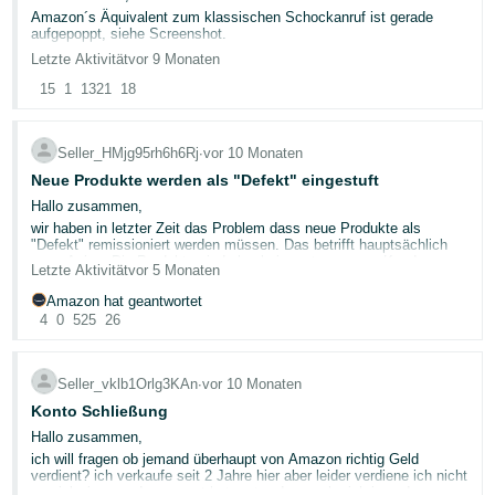
本
Trotzdem verlangt Amazon das als Entscheidungsgrundlage.
solltet, wo ihr die Preise anpassen könnt und wo ungenutzte
Amazon´s Äquivalent zum klassischen Schockanruf ist gerade
Rückgewinnungsmöglichkeiten bestehen
語
Die Pakete welche ich aber privat bei Amazon direkt bestelle,
aufgepoppt, siehe Screenshot.
werden vom Fahrer generell ohne Unterschrift vor der Türe abgelegt
Keine Sorge, ließ sich mit einem einzigen Häkchen wieder
Letzte Aktivität
vor 9 Monaten
-
Die Kennzahlen werden täglich aktualisiert, sodass ihr immer mit
ohne zu klingeln. Amazon predigen selber Wasser uns- trinkt aber
wegklicken (weil ich nicht mehrerer Millionen/ Jahr Umsatz mache).
aktuellen Daten arbeitet.
den Wein - ganz großes Kino.
JP
Poste das nur, damit keinem anderen genauso das Schwitzen
15
1
1321
18
kommt, wie mir soeben...
⚙️ So greift ihr darauf zu
한
Meldet euch bei Seller Central an
Seller_HMjg95rh6h6Rj
∙
vor 10 Monaten
Geht im Hauptmenü auf „Bestellungen"
국
Wählt „Retouren und Rückgewinnung: Erkenntnisse und
Neue Produkte werden als "Defekt" eingestuft
어
Möglichkeiten"
Hallo zusammen,
Klickt auf den Tab „Rückgewinnung"
-
wir haben in letzter Zeit das Problem dass neue Produkte als
"Defekt" remissioniert werden müssen. Das betrifft hauptsächlich
Jetzt als Lesezeichen speichern:
KR
neue Asins. Die Produkte sind also keine retouren von Kunden
🇩🇪
DE Dashboard
Letzte Aktivität
vor 5 Monaten
sondern frisch von uns eingesendet.
Wir haben gerade die remissionen geprüft und die Produkte sind in
Amazon hat geantwortet
📚 Hilfreiche Ressourcen
Ordnung und auch compliant.
4
0
525
26
FBA Bewerten und Weiterverkaufen
— Wie das Programm
Hier ist der Fall: 11631377732
funktioniert, Berechtigung und Anmeldung
Der Support kann nicht sagen weshalb die Produkte als defekt
Automatisierte Einstellungen für nicht verkaufbare Ware
—
eingestuft werden. Das wäre mal interessant zu wissen.
„Bewerten und Weiterverkaufen" einrichten und Preise
Seller_vklb1Orlg3KAn
∙
vor 10 Monaten
konfigurieren
Danke für die Hilfe
Konto Schließung
Zustandsrichtlinien
— Wie Amazon die einzelnen
@Seller_sSkzzHms7Kxs6
@Seller_06JS7friV1yzw
Gebrauchtzustandsstufen definiert
Hallo zusammen,
FBA-Kundenretouren
— Überblick über den FBA-
ich will fragen ob jemand überhaupt von Amazon richtig Geld
Retourenprozess
verdient? ich verkaufe seit 2 Jahre hier aber leider verdiene ich nicht
so viel wie man das gesagt hat, entweder mache ich irgendwas