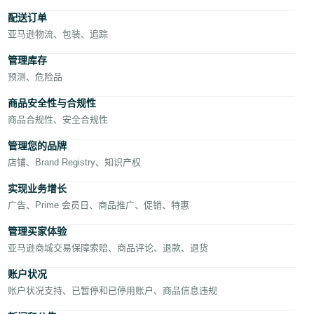
- DE
配送订单
亚马逊物流、包装、追踪
中
管理库存
文
预测、危险品
-
TW
商品安全性与合规性
商品合规性、安全合规性
Türk
中
- TR
文
管理您的品牌
店铺、Brand Registry、知识产权
Deutsch
- DE
实现业务增长
登
录
广告、Prime 会员日、商品推广、促销、特惠
Español
管理买家体验
- ES
亚马逊商城交易保障索赔、商品评论、退款、退货
注
Français
册
账户状况
- FR
账户状况支持、已暂停和已停用账户、商品信息违规
Italiano