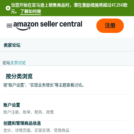
当您开始在亚马逊上销售商品时，潜在激励措施将超过47,250欧
元。
了解如何做
注册
卖家论坛
论坛
主页
讨论
按分类浏览
按“账户设置”、“实现业务增长”等主题查看讨论。
中
文
账户设置
-
账户注册、账单、税务、政策
CN
创建和管理商品信息
定价、详情页面、买家反馈、受限商品
English