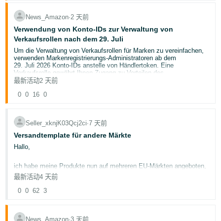
Rückgewinnung: Erkenntnisse und Möglichkeiten
" steht jetzt
allen FBA-Verkäufern in Großbritannien, Deutschland, Frankreich,
News_Amazon
∙
2 天前
Italien und Spanien zur Verfügung.
Verwendung von Konto-IDs zur Verwaltung von
Verkaufsrollen nach dem 29. Juli
🔍 Was euch erwartet
Um die Verwaltung von Verkaufsrollen für Marken zu vereinfachen,
Ein Dashboard, das alle eure Rückgewinnungsdaten
verwenden Markenregistrierungs-Administratoren ab dem
zusammenführt:
29. Juli 2026 Konto-IDs anstelle von Händlertoken. Eine
📈 Netto-Rückgewinnungsrate — Seht genau, wie viel Wert
Verkaufsrolle gewährt Ihnen Zugang zu Vorteilen des
ihr aus Retouren zurückbekommt
Markenverkaufs, mit denen Sie Ihre Produktangebote verbessern
最新活动
2 天前
💵 Rückgewonnener Wert — Verfolgt die tatsächlichen
und den Umsatz steigern können, wie beispielsweise Inhalte für A+,
0
0
16
0
Einnahmen, die über „Bewerten und Weiterverkaufen" und
Stores und Vine.
andere Kanäle zurückgewonnen wurden
Das müssen Sie wissen:
📦 Bewertete und verkaufte Einheiten — Behaltet im Blick,
Diese Änderung betrifft Sie, wenn Sie ein Administrator für
wie eure Retouren nach Zustand aufgeschlüsselt werden und
Markenregistrierung sind, eine Verkaufsrolle zugewiesen
Seller_xknjK03Qcj2ci
∙
7 天前
wie schnell sie sich verkaufen
haben oder eine Verkaufsrolle benötigen, um auf die Vorteile
Versandtemplate für andere Märkte
💡 Vorgeschlagene Maßnahmen — Personalisierte
des Markenverkaufs zugreifen zu können.
Empfehlungen, die zeigen, welche ASINs ihr anmelden
Administratoren der Markenregistrierung verwenden die
Hallo,
solltet, wo ihr die Preise anpassen könnt und wo ungenutzte
Konto-ID, um Verkaufsrollen zuzuweisen oder zu ändern.
Rückgewinnungsmöglichkeiten bestehen
Konto-IDs dienen als einheitliche, weltweite Kennung,
ich habe meine Produkte nun auf mehreren EU-Märkten angeboten,
sodass Markenadministratoren nicht mehrere Händlertoken
Die Kennzahlen werden täglich aktualisiert, sodass ihr immer mit
weil ich dachte: Kost ja nix und bringt vielleicht was ... muss ich
verwalten müssen.
最新活动
4 天前
aktuellen Daten arbeitet.
jetzt aber für jeden Markt das Versandtemplate einzeln erstellen
oder kann ich das übernehmen? Da ich aus AT versende, bleiben
0
0
62
3
die Versandkosten ja gleich, egal welcher Marktplace.
Kontoinhaber: So finden Sie Ihre Konto-ID:
⚙️ So greift ihr darauf zu
Klicken Sie oben auf der Seite auf das Zahnradsymbol.
Meldet euch bei Seller Central an
Wählen Sie
Einstellungen.
Geht im Hauptmenü auf „Bestellungen"
News_Amazon
∙
3 天前