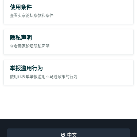
mit Sendungsverfolgung.
neben dem Feld
Artikelname
angezeigt. Sie können beide
使用条件
Felder in der Tabelle aktualisieren, sie speichern und dann in
die Funktion
Artikel anbieten
hochladen. Angebote werden in
Randdaten:
查看卖家论坛条款和条件
der Regel innerhalb von acht Stunden aktualisiert.
Bearbeitungszeit: 1 Tage
Wo soll ich meinen Markennamen oder andere wichtige
Versandzeit: 2-3 Werktage
Produktdetails platzieren?
Keine automatische Ermittlung eingestellt
Mit dieser Aktualisierung stehen Ihnen weiterhin 200 Zeichen
隐私声明
zur Verfügung, um wichtige Produktinformationen aufzulisten;
diese Zeichen werden auf
Artikelname
(75 Zeichen) und
查看卖家论坛隐私声明
Artikel‑Highlights
(125 Zeichen) aufgeteilt. Basierend auf
unseren
Bewährten Verfahren
empfehlen wir, Ihren
Markennamen im
Artikelnamen
zu belassen. Alle anderen
wichtigen Details können auf beide Felder verteilt werden.
举报滥用行为
Soll ich variierende Attribute im Artikelnamen oder in
den Artikel‑Highlights hinzufügen?
使用此表单举报滥用亚马逊政策的行为
Wir empfehlen, die wichtigsten variierenden Attribute im
Artikelnamen
zu platzieren. Wenn Sie wegen der
Beschränkung von 75 Zeichen nicht alle Attribute unter
Artikelname einfügen können, behalten Sie dort die
wichtigsten Attribute bei und verschieben die übrigen in
Artikel-Highlights
.
Vielen Dank für die Zusammenarbeit und dafür, dass Sie dazu
beitragen, dass Kunden die Informationen haben, die sie benötigen,
um Ihre Produkte vertrauensvoll zu kaufen.
中文