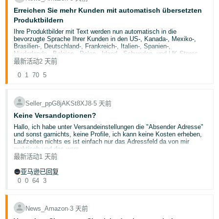
Wählen Sie
Konten verwalten.
Wählt „Retouren und Rückgewinnung: Erkenntnisse und
Möglichkeiten"
Erreichen Sie mehr Kunden mit automatisch übersetzten
Klickt auf den Tab „Rückgewinnung"
Produktbildern
So finden Sie Ihren Kontoinhaber:
Ihre Produktbilder mit Text werden nun automatisch in die
Jetzt als Lesezeichen speichern:
Gehen Sie zu
Benutzerberechtigungen
.
bevorzugte Sprache Ihrer Kunden in den US-, Kanada-, Mexiko-,
🇩🇪
DE Dashboard
Suchen Sie nach dem Benutzer, der unter „Konto-Rolle“ als
Brasilien-, Deutschland-, Frankreich-, Italien-, Spanien-,
„Inhaber“ angezeigt wird.
Niederlande-, Belgien-, Polen-, Irland-, Schweden- und UK-Stores
Wenn keine
Benutzerberechtigungen
verfügbar sind,
📚 Hilfreiche Ressourcen
übersetzt.
最新活动
2 天前
wenden Sie sich an Ihren Seller Central-Kontoadministrator
FBA Bewerten und Weiterverkaufen
— Wie das Programm
Übersetzte Bilder werden auf der Produktdetailseite und im Bild-
und beantragen Sie Zugriff.
0
1
70
5
funktioniert, Berechtigung und Anmeldung
Manager sichtbar sein. Diese Übersetzungen nutzen KI mit
Automatisierte Einstellungen für nicht verkaufbare Ware
—
Qualitätskontrollen, bevor sie veröffentlicht werden. Dies gilt für alle
„Bewerten und Weiterverkaufen" einrichten und Preise
Verkäufer mit Nicht-Medienprodukten in diesen Stores. Ihr Hauptbild
Weitere Informationen finden Sie unter
Verkaufsrollen bei der
konfigurieren
wird nicht übersetzt.
Seller_ppG8jAKSt8XJ8
∙
5 天前
Markenregistrierung
.
Zustandsrichtlinien
— Wie Amazon die einzelnen
Die automatische Übersetzung von Text in Bildern hilft Kunden,
Gebrauchtzustandsstufen definiert
Keine Versandoptionen?
Produktinformationen in ihrer bevorzugten Sprache zu sehen, was
FBA-Kundenretouren
— Überblick über den FBA-
Rücksendungen reduzieren und den Umsatz steigern kann. Ihre
Hallo, ich habe unter Versandeinstellungen die "Absender Adresse"
Retourenprozess
Markenelemente, Produktspezifikationen und die visuelle Qualität
und sonst garnichts, keine Profile, ich kann keine Kosten erheben,
bleiben bei der Übersetzung erhalten.
Laufzeiten nichts es ist einfach nur das Adressfeld da von mir
💬 Jetzt seid ihr dran
Wenn Ihre Bilder nicht in der Sprache des Kunden vorliegen (zum
praktisch und das wars.
Habt ihr das Dashboard schon erkundet? Wir freuen uns über euer
Beispiel nicht auf Deutsch im Deutschland-Store), identifizieren wir
最新活动
1 天前
Feedback:
sie und ersetzen sie durch übersetzte Versionen. In den USA,
Was mach ich falsch ?
Kanada, Deutschland, Spanien und Belgien erstellen wir übersetzte
亚马逊已回复
📊 Welche Kennzahlen sind für euer Geschäft am
Versionen für die Sprachpräferenzen der Kunden (z. B. Spanisch für
0
0
64
3
nützlichsten?
die USA oder Französisch in Kanada). Ihr Originalbild in der
Wenn ich der Anleitung folge kann ich halt im Produkt die Tage
💡 Helfen euch die vorgeschlagenen Maßnahmen, neue
primären Sprache des Stores wird nicht geändert.
angeben mit diesen komischen codes ala DE INTL ... da hab ich
Rückgewinnungsmöglichkeiten zu finden?
mal das gewählt mit 2-3 Tagen, ich hab noch nie ein Profil gesehen
Wenn Sie ein übersetztes Bild ersetzen möchten, laden Sie Ihre
🔧 Was würdet ihr euch zusätzlich in diesem Dashboard
oder ähnliches wo ich sagen kann DHL oder Kosten für Versand
News_Amazon
∙
3 天前
eigenen Bilder in der richtigen Sprache hoch. Dadurch werden
wünschen?
oder sonst was ?
unsere übersetzten Versionen automatisch von der