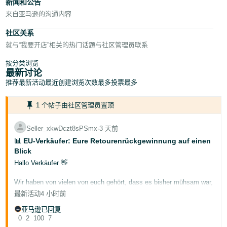
新闻和公告
- IT
来自亚马逊的沟通内容
社区关系
日
就与“我要开店”相关的热门话题与社区管理员联系
本
語
按分类浏览
最新讨论
-
推荐
最新活动
最近创建
浏览次数最多
投票最多
JP
1 个帖子由社区管理员置顶
한
국
Seller_xkwDczt8sPSmx
∙
3 天前
어
📊 EU-Verkäufer: Eure Retourenrückgewinnung auf einen
Blick
-
Hallo Verkäufer 👋
KR
Wir haben von vielen von euch gehört, dass es bisher mühsam war,
den Überblick über eure retournierte Ware zu behalten — und wie
最新活动
4 小时前
viel Wert ihr daraus zurückgewinnt. Mehrere Berichte durchsuchen,
ohne eine einzige Gesamtübersicht zu haben.
亚马逊已回复
0
2
100
7
Das hat sich geändert. Das Dashboard „
Retouren und