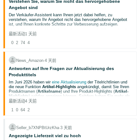
Verstehen Sie, warum Sie nicht das hervorgehobene
Produktdetailseite entfernt.
Teilt eure Gedanken unten mit — euer Feedback fließt direkt in die
Angebot sind
Für die Hilfe muss ich ASINS angeben oder sowas auch keine
Um mehr zu erfahren, gehen Sie zu
Bildlokalisierung
.
Verbesserung dieser Tools ein! 👇
Ahnung, ich wollte halt einfach Profilhilfe und nicht
Der Verkäufer-Assistent kann Ihnen jetzt dabei helfen, zu
Produktspezifisch aber das scheint hier auch garnicht zu gehen,
verstehen, warum Ihr Angebot nicht das hervorgehobene Angebot
meine Vertreterin hat gesagt ich soll Technische Hilfe beantragen ->
ist, und Ihnen konkrete Schritte zur Verbesserung aufzeigen.
was praktisch ja nicht geht weil nur produktspezifisch anscheinend
Unser KI-gestützter Verkäufer-Assistent nutzt sein Wissen über Ihre
hier hilfe angeboten wird ?!
最新活动
1 天前
ASIN und analysiert Informationen aus Bereichen wie
Preisgestaltung, Verkäuferleistung und Lagerbestandsverwaltung,
0
2
74
4
damit Sie schnell verstehen können, warum Ihr Angebot nicht das
hervorgehobene Angebot ist. Außerdem können Sie in einer
einzigen Unterhaltung bis zu 10 ASINs überprüfen, um Muster zu
erkennen und Änderungen mit der größten Wirkung zu priorisieren.
News_Amazon
∙
4 天前
Der Verkäufer-Assistent kann für Folgendes Probleme
Antworten auf Ihre Fragen zur Aktualisierung des
diagnostizieren und Lösungen empfehlen:
Produkttitels
Angebot Probleme mit der Kaufbarkeit
, wie etwa fehlende
Bestandsdaten, Angebotssperren, fehlende Informationen
Im Juni 2026 haben wir
eine Aktualisierung
der Titelrichtlinien und
oder sonstige Probleme mit Angeboten – einschließlich der
die neue Funktion
Artikel-Highlights
angekündigt, damit Sie Ihren
Schritte zu deren Behebung.
Produktnamen (
Artikelname
) und Ihre Produkt-Highlights (
Artikel-
Berechtigung zur Preisgestaltung und Unterschiede
Highlights
) nahtlos anzeigen können. Seitdem haben Sie mehr als
zwischen Ihrem Angebot und dem aktuellen
984 Millionen Produkttitel aktualisiert.
最新活动
4 天前
hervorgehobenen Angebot sowie Hinweise, die dazu
Im Folgenden finden Sie Antworten auf einige der häufigen Fragen,
beitragen können, dass Ihr Angebot zum hervorgehobenen
1
0
64
2
die wir zu dieser Aktualisierung erhalten haben:
Angebot wird.
Unterschiede bei der Liefergeschwindigkeit
Wie wirkt sich diese Aktualisierung auf die Auffindbarkeit
, einschließlich
des Vergleichs Ihres Lieferversprechens mit dem aktuellen
meiner Produkte in den Amazon Stores aus?
hervorgehobenen Angebot und der Frage, ob eine Anpassung
Seller_b7XNPBtUrzKha
∙
3 天前
Ihre Suche und Auffindbarkeit bleiben unverändert.
dazu beitragen könnte, dass Ihr Angebot zum
Artikelname
und
Artikel-Highlights
sind beides Eingaben
Angezeigte Lieferzeit viel zu hoch
hervorgehobenen Angebot wird.
für die Suche und keine wird gegenüber der anderen