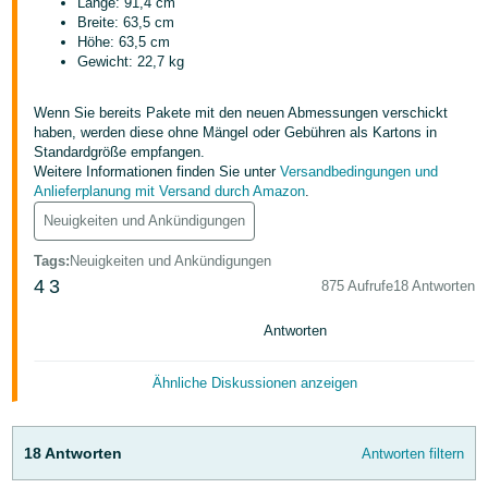
文
Länge: 91,4 cm
Breite: 63,5 cm
-
Höhe: 63,5 cm
TW
Gewicht: 22,7 kg
Türk
Wenn Sie bereits Pakete mit den neuen Abmessungen verschickt
- TR
haben, werden diese ohne Mängel oder Gebühren als Kartons in
Standardgröße empfangen.
Deutsch
Weitere Informationen finden Sie unter
Versandbedingungen und
Anlieferplanung mit Versand durch Amazon
.
- DE
Deutsch
Neuigkeiten und Ankündigungen
Español
Tags
:
Neuigkeiten und Ankündigungen
- ES
4
3
875 Aufrufe
18 Antworten
Anmelden
Français
Antworten
- FR
Registrieren
Ähnliche Diskussionen anzeigen
Italiano
- IT
18 Antworten
Antworten filtern
日