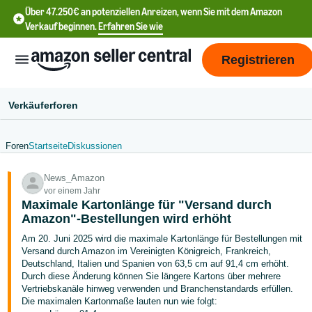
Über 47.250€ an potenziellen Anreizen, wenn Sie mit dem Amazon
Verkauf beginnen.
Erfahren Sie wie
Registrieren
Verkäuferforen
Foren
Startseite
Diskussionen
中
News_Amazon
文
vor einem Jahr
-
Maximale Kartonlänge für "Versand durch
CN
Amazon"-Bestellungen wird erhöht
Am 20. Juni 2025 wird die maximale Kartonlänge für Bestellungen mit
English
Versand durch Amazon im Vereinigten Königreich, Frankreich,
- DE
Deutschland, Italien und Spanien von 63,5 cm auf 91,4 cm erhöht.
Durch diese Änderung können Sie längere Kartons über mehrere
Vertriebskanäle hinweg verwenden und Branchenstandards erfüllen.
中
Die maximalen Kartonmaße lauten nun wie folgt: