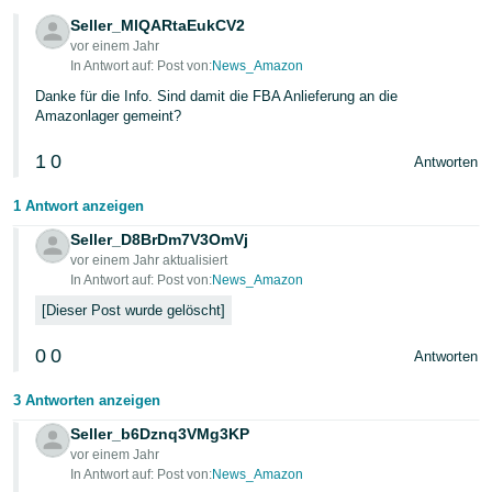
本
Seller_MlQARtaEukCV2
語
vor einem Jahr
-
In Antwort auf: Post von:
News_Amazon
JP
Danke für die Info. Sind damit die FBA Anlieferung an die
Amazonlager gemeint?
한
1
0
Antworten
국
어
1 Antwort anzeigen
-
Seller_D8BrDm7V3OmVj
KR
vor einem Jahr aktualisiert
In Antwort auf: Post von:
News_Amazon
Dieser Post wurde gelöscht
0
0
Antworten
3 Antworten anzeigen
Seller_b6Dznq3VMg3KP
vor einem Jahr
In Antwort auf: Post von:
News_Amazon