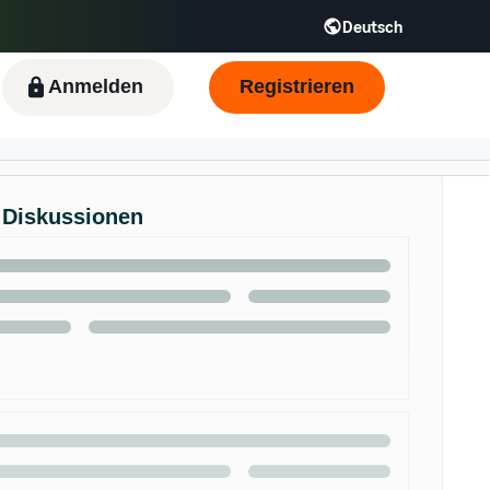
Deutsch
R
Italiano - IT
日本語 - JP
한국어 - KR
Anmelden
Registrieren
 Diskussionen