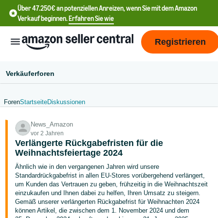
Über 47.250€ an potenziellen Anreizen, wenn Sie mit dem Amazon
Verkauf beginnen.
Erfahren Sie wie
Registrieren
Verkäuferforen
Foren
Startseite
Diskussionen
中
News_Amazon
文
vor 2 Jahren
-
Verlängerte Rückgabefristen für die
CN
Weihnachtsfeiertage 2024
Ähnlich wie in den vergangenen Jahren wird unsere
English
Standardrückgabefrist in allen EU-Stores vorübergehend verlängert,
- DE
um Kunden das Vertrauen zu geben, frühzeitig in die Weihnachtszeit
einzukaufen und Ihnen dabei zu helfen, Ihren Umsatz zu steigern.
Gemäß unserer verlängerten Rückgabefrist für Weihnachten 2024
中
können Artikel, die zwischen dem 1. November 2024 und dem