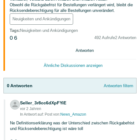
本
Obwohl die Rückgabefrist für Bestellungen verlängert wird, bleibt die
語
Rücksendeberechtigung für alle Bestellungen unverändert.
-
Neuigkeiten und Ankündigungen
JP
Tags
:
Neuigkeiten und Ankündigungen
0
6
492 Aufrufe
2 Antworten
한
국
Antworten
어
-
Ähnliche Diskussionen anzeigen
KR
0 Antworten
Antworten filtern
Seller_3r8cc6dXpFYiE
vor 2 Jahren
In Antwort auf: Post von:
News_Amazon
Ne Definitionserklärung was der Unterschied zwischen Rückgabefrist
und Rücksendeberechtigung ist wäre toll