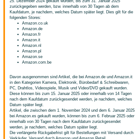
文
25. Dezember 2024 gekauft wurden, bis zum 31. Januar 2025
zurückgegeben werden, bzw. innerhalb von 30 Tagen ab dem
-
Kaufdatum, je nachdem, welches Datum später liegt. Dies gilt für die
TW
folgenden Stores:
Amazon.co.uk
Türk
Amazon.de
Amazon.fr
- TR
Amazon.it
Amazon.nl
Deutsch
Amazon.pl
- DE
Amazon.se
Deutsch
Amazon.com.be
Español
- ES
Davon ausgenommen sind Artikel, die bei Amazon.de und Amazon.it
Anmelden
in den Kategorien Kamera, Elektronik, Bürobedarf & Schreibwaren,
PC, Drahtlos, Videospiele, Musik und Video/DVD gekauft wurden.
Français
Diese können bis zum 15. Januar 2025 oder innerhalb von 14 Tagen
- FR
nach dem Kaufdatum zurückgesendet werden, je nachdem, welches
Datum später liegt.
Registrieren
Italiano
Artikel, die zwischen dem 1. November 2024 und dem 6. Januar 2025
bei Amazon.es gekauft wurden, können bis zum 6. Februar 2025 oder
- IT
innerhalb von 30 Tagen nach dem Kaufdatum zurückgesendet
werden, je nachdem, welches Datum später liegt.
日
Die verlängerte Rückgabefrist gilt für Bestellungen mit Versand durch
Verkäufer, Versand durch Amazon und Amazon Retail.