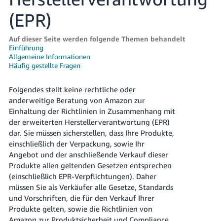
文
-
(EPR)
TW
Auf dieser Seite werden folgende Themen behandelt
Türk
Einführung
Allgemeine Informationen
- TR
Häufig gestellte Fragen
Deutsch
Folgendes stellt keine rechtliche oder
- DE
Deutsch
anderweitige Beratung von Amazon zur
Español
Einhaltung der Richtlinien in Zusammenhang mit
der erweiterten Herstellerverantwortung (EPR)
- ES
Anmelden
dar. Sie müssen sicherstellen, dass Ihre Produkte,
Français
einschließlich der Verpackung, sowie Ihr
Angebot und der anschließende Verkauf dieser
- FR
Produkte allen geltenden Gesetzen entsprechen
Registrieren
Italiano
(einschließlich EPR-Verpflichtungen). Daher
müssen Sie als Verkäufer alle Gesetze, Standards
- IT
und Vorschriften, die für den Verkauf Ihrer
Produkte gelten, sowie die Richtlinien von
日
Amazon zur Produktsicherheit und Compliance