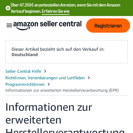
Über 47.250€ an potenziellen Anreizen, wenn Sie mit dem Amazon
Verkauf beginnen.
Erfahren Sie wie
Registrieren
Dieser Artikel bezieht sich auf den Verkauf in:
Deutschland
中
文
-
CN
Informationen zur
English
- DE
erweiterten
中
Herstellerverantwortung