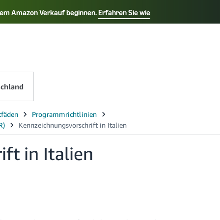
t dem Amazon Verkauf beginnen.
Erfahren Sie wie
Select your preferred language
k - TR
Deutsch - DE
Español - ES
Français - F
chland
t in Italien