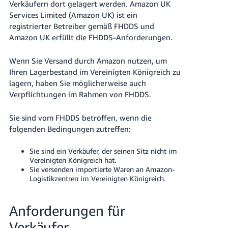
本
Verkäufern dort gelagert werden. Amazon UK
Services Limited (Amazon UK) ist ein
語
registrierter Betreiber gemäß FHDDS und
-
Amazon UK erfüllt die FHDDS-Anforderungen.
JP
Wenn Sie Versand durch Amazon nutzen, um
한
Ihren Lagerbestand im Vereinigten Königreich zu
국
lagern, haben Sie möglicherweise auch
어
Verpflichtungen im Rahmen von FHDDS.
-
KR
Sie sind vom FHDDS betroffen, wenn die
folgenden Bedingungen zutreffen:
Sie sind ein Verkäufer, der seinen Sitz nicht im
Vereinigten Königreich hat.
Sie versenden importierte Waren an Amazon-
Logistikzentren im Vereinigten Königreich.
Anforderungen für
Verkäufer