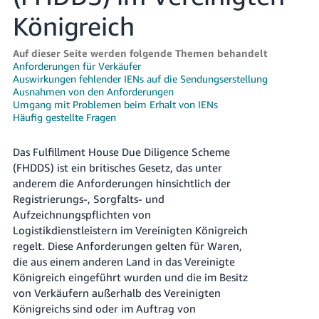
文
Königreich
-
TW
Auf dieser Seite werden folgende Themen behandelt
Türk
Anforderungen für Verkäufer
Auswirkungen fehlender IENs auf die Sendungserstellung
- TR
Ausnahmen von den Anforderungen
Umgang mit Problemen beim Erhalt von IENs
Deutsch
Häufig gestellte Fragen
- DE
Deutsch
Das Fulfillment House Due Diligence Scheme
Español
(FHDDS) ist ein britisches Gesetz, das unter
- ES
anderem die Anforderungen hinsichtlich der
Anmelden
Registrierungs-, Sorgfalts- und
Français
Aufzeichnungspflichten von
- FR
Logistikdienstleistern im Vereinigten Königreich
Registrieren
regelt. Diese Anforderungen gelten für Waren,
Italiano
die aus einem anderen Land in das Vereinigte
- IT
Königreich eingeführt wurden und die im Besitz
von Verkäufern außerhalb des Vereinigten
日
Königreichs sind oder im Auftrag von