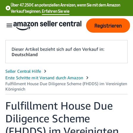
Über 47.250€ an potenziellen Anreizen, wenn Sie mit dem Amazon
Verkauf beginnen.
Erfahren Sie wie
Registrieren
Dieser Artikel bezieht sich auf den Verkauf in:
Deutschland
中
文
-
CN
Fulfillment House Due
English
- DE
Diligence Scheme
中
(FHDDS) im Vereinigten