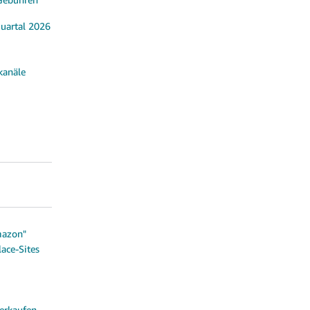
Quartal 2026
kanäle
mazon"
ace-Sites
erkaufen