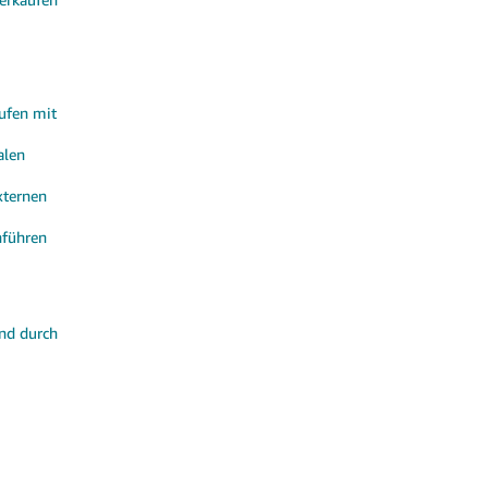
aufen mit
alen
xternen
nführen
and durch