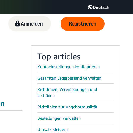
Deutsch
R
Italiano - IT
Anmelden
Registrieren
日本語 - JP
한국어 - KR
Top articles
Kontoeinstellungen konfigurieren
Gesamten Lagerbestand verwalten
Richtlinien, Vereinbarungen und
Leitfäden
en
Richtlinien zur Angebotsqualität
Bestellungen verwalten
Umsatz steigern