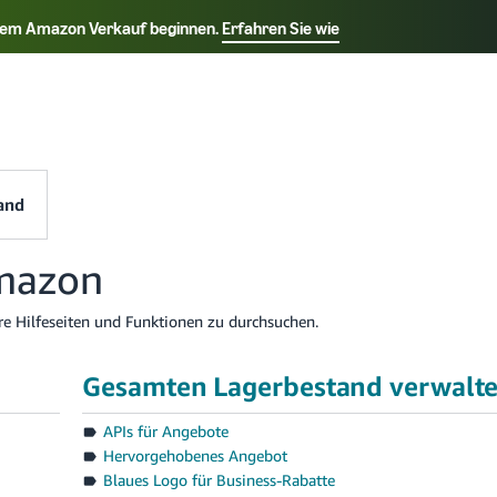
t dem Amazon Verkauf beginnen.
Erfahren Sie wie
Select your preferred language
k - TR
Deutsch - DE
Español - ES
Français - F
and
Amazon
re Hilfeseiten und Funktionen zu durchsuchen.
Gesamten Lagerbestand verwalt
APIs für Angebote
Hervorgehobenes Angebot
Blaues Logo für Business-Rabatte