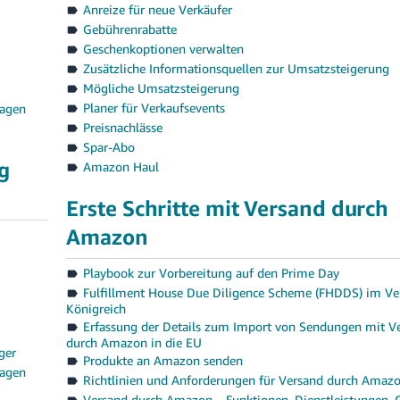
Anreize für neue Verkäufer
Gebührenrabatte
Geschenkoptionen verwalten
Zusätzliche Informationsquellen zur Umsatzsteigerung
Mögliche Umsatzsteigerung
Planer für Verkaufsevents
ragen
Preisnachlässe
Spar-Abo
g
Amazon Haul
Erste Schritte mit Versand durch
Amazon
Playbook zur Vorbereitung auf den Prime Day
Fulfillment House Due Diligence Scheme (FHDDS) im Ve
Königreich
Erfassung der Details zum Import von Sendungen mit V
durch Amazon in die EU
ger
Produkte an Amazon senden
ragen
Richtlinien und Anforderungen für Versand durch Amaz
Versand durch Amazon – Funktionen, Dienstleistungen,