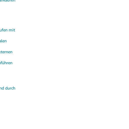
aufen mit
alen
xternen
nführen
and durch