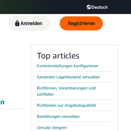
Deutsch
R
Italiano - IT
Anmelden
Registrieren
日本語 - JP
한국어 - KR
Top articles
Kontoeinstellungen konfigurieren
Gesamten Lagerbestand verwalten
Richtlinien, Vereinbarungen und
Leitfäden
en
Richtlinien zur Angebotsqualität
Bestellungen verwalten
Umsatz steigern