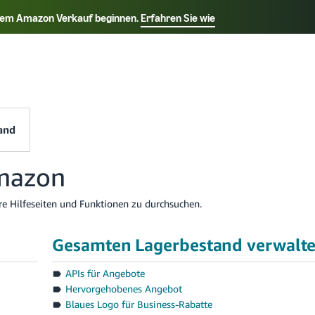
t dem Amazon Verkauf beginnen.
Erfahren Sie wie
Select your preferred language
k - TR
Deutsch - DE
Español - ES
Français - F
and
Amazon
re Hilfeseiten und Funktionen zu durchsuchen.
Gesamten Lagerbestand verwalt
APIs für Angebote
Hervorgehobenes Angebot
Blaues Logo für Business-Rabatte