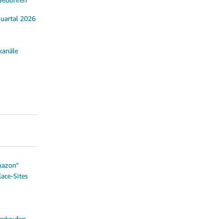
Quartal 2026
kanäle
mazon"
ace-Sites
erkaufen