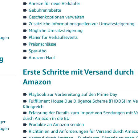
Anreize für neue Verkäufer
Gebührenrabatte
Geschenkoptionen verwalten
Zusätzliche Informationsquellen zur Umsatzsteigerung
Mögliche Umsatzsteigerung
Planer für Verkaufsevents
ragen
Preisnachlässe
Spar-Abo
g
Amazon Haul
Erste Schritte mit Versand durch
Amazon
Playbook zur Vorbereitung auf den Prime Day
Fulfillment House Due Diligence Scheme (FHDDS) im Ve
Königreich
Erfassung der Details zum Import von Sendungen mit V
durch Amazon in die EU
ger
Produkte an Amazon senden
ragen
Richtlinien und Anforderungen für Versand durch Amaz
Versand durch Amazon – Funktionen, Dienstleistungen,