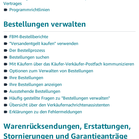
本
Vertrages
語
Programmrichtlinien
-
Bestellungen verwalten
JP
FBM-Bestellberichte
한
"Versandentgelt kaufen" verwenden
국
Der Bestellprozess
어
Bestellungen suchen
-
Mit Käufern über das Käufer-Verkäufer-Postfach kommunizieren
KR
Optionen zum Verwalten von Bestellungen
Ihre Bestellungen
Ihre Bestellungen anzeigen
Ausstehende Bestellungen
Häufig gestellte Fragen zu "Bestellungen verwalten"
Übersicht über den Verkäufernachrichtenassistenten
Erklärungen zu den Fehlermeldungen
Warenrücksendungen, Erstattungen,
Stornierungen und Garantieanträge