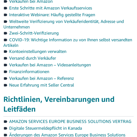
文
Verkaufen bei Amazon
Erste Schritte mit Amazon Verkaufsservices
-
Interaktive Webinare: Häufig gestellte Fragen
TW
Weltweite Verifizierung von Verkäuferidentität, Adresse und
Unternehmen
Türk
Zwei-Schritt-Verifizierung
- TR
COVID-19: Wichtige Information zu von Ihnen selbst versandten
Artikeln
Deutsch
Kontoeinstellungen verwalten
- DE
Versand durch Verkäufer
Deutsch
Verkaufen bei Amazon – Videoanleitungen
Español
Finanzinformationen
- ES
Verkaufen bei Amazon – Referenz
Anmelden
Neue Erfahrung mit Seller Central
Français
- FR
Richtlinien, Vereinbarungen und
Registrieren
Leitfäden
Italiano
- IT
AMAZON SERVICES EUROPE BUSINESS SOLUTIONS VERTRAG
Digitale Steuermeldepflicht in Kanada
日
Änderungen des Amazon Services Europe Business Solutions