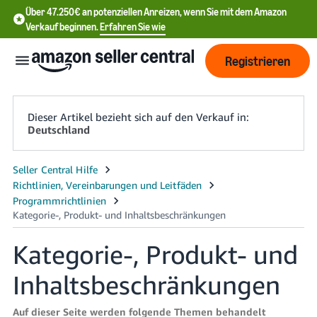
Über 47.250€ an potenziellen Anreizen, wenn Sie mit dem Amazon
Verkauf beginnen.
Erfahren Sie wie
Registrieren
Dieser Artikel bezieht sich auf den Verkauf in:
Deutschland
中
文
-
CN
Kategorie-, Produkt- und
English
- DE
Inhaltsbeschränkungen
中
Auf dieser Seite werden folgende Themen behandelt