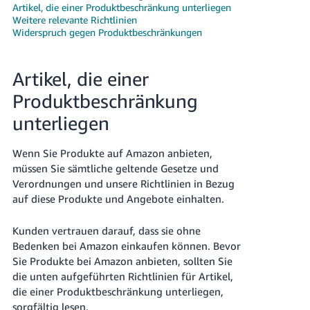
文
Artikel, die einer Produktbeschränkung unterliegen
-
Weitere relevante Richtlinien
Widerspruch gegen Produktbeschränkungen
TW
Türk
Artikel, die einer
- TR
Produktbeschränkung
Deutsch
unterliegen
- DE
Deutsch
Wenn Sie Produkte auf Amazon anbieten,
Español
müssen Sie sämtliche geltende Gesetze und
- ES
Anmelden
Verordnungen und unsere Richtlinien in Bezug
auf diese Produkte und Angebote einhalten.
Français
- FR
Kunden vertrauen darauf, dass sie ohne
Registrieren
Bedenken bei Amazon einkaufen können. Bevor
Italiano
Sie Produkte bei Amazon anbieten, sollten Sie
- IT
die unten aufgeführten Richtlinien für Artikel,
die einer Produktbeschränkung unterliegen,
日
sorgfältig lesen.