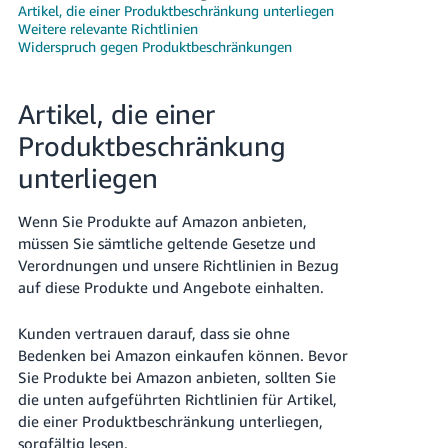
文
Artikel, die einer Produktbeschränkung unterliegen
-
Weitere relevante Richtlinien
Widerspruch gegen Produktbeschränkungen
TW
Türk
Artikel, die einer
- TR
Produktbeschränkung
Deutsch
unterliegen
- DE
Deutsch
Wenn Sie Produkte auf Amazon anbieten,
Español
müssen Sie sämtliche geltende Gesetze und
- ES
Anmelden
Verordnungen und unsere Richtlinien in Bezug
auf diese Produkte und Angebote einhalten.
Français
- FR
Kunden vertrauen darauf, dass sie ohne
Registrieren
Bedenken bei Amazon einkaufen können. Bevor
Italiano
Sie Produkte bei Amazon anbieten, sollten Sie
- IT
die unten aufgeführten Richtlinien für Artikel,
die einer Produktbeschränkung unterliegen,
日
sorgfältig lesen.