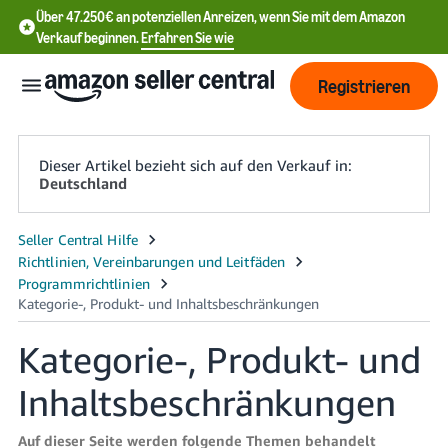
Über 47.250€ an potenziellen Anreizen, wenn Sie mit dem Amazon
Verkauf beginnen.
Erfahren Sie wie
Registrieren
Dieser Artikel bezieht sich auf den Verkauf in:
Deutschland
中
文
-
CN
Kategorie-, Produkt- und
English
- DE
Inhaltsbeschränkungen
中
Auf dieser Seite werden folgende Themen behandelt