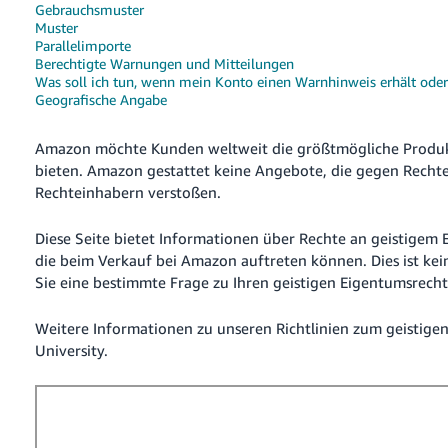
文
Gebrauchsmuster
-
Muster
Parallelimporte
TW
Berechtigte Warnungen und Mitteilungen
Was soll ich tun, wenn mein Konto einen Warnhinweis erhält ode
Türk
Geografische Angabe
- TR
Amazon möchte Kunden weltweit die größtmögliche Produk
Deutsch
bieten. Amazon gestattet keine Angebote, die gegen Rech
- DE
Rechteinhabern verstoßen.
Deutsch
Español
Diese Seite bietet Informationen über Rechte an geistigem
- ES
die beim Verkauf bei Amazon auftreten können. Dies ist kei
Anmelden
Sie eine bestimmte Frage zu Ihren geistigen Eigentumsrech
Français
- FR
Weitere Informationen zu unseren Richtlinien zum geistigen
Registrieren
University.
Italiano
- IT
日