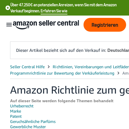
Über 47.250€ an potenziellen Anreizen, wenn Sie mit dem Amazon
Verkauf beginnen.
Erfahren Sie wie
Registrieren
Dieser Artikel bezieht sich auf den Verkauf in:
Deutschla
中
文
-
Amazon Richtlinie zum g
CN
Auf dieser Seite werden folgende Themen behandelt
English
Urheberrecht
- DE
Marke
Patent
中
Geruchsähnliche Parfüms
Gewerbliche Muster