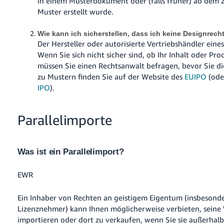
in einem Musterdokument oder (falls früher) ab dem 
Muster erstellt wurde.
Wie kann ich sicherstellen, dass ich keine Designrech
Der Hersteller oder autorisierte Vertriebshändler ein
Wenn Sie sich nicht sicher sind, ob Ihr Inhalt oder P
müssen Sie einen Rechtsanwalt befragen, bevor Sie d
zu Mustern finden Sie auf der Website des
EUIPO
(ode
IPO
).
Parallelimporte
Was ist ein Parallelimport?
EWR
Ein Inhaber von Rechten an geistigem Eigentum (insbesond
Lizenznehmer) kann Ihnen möglicherweise verbieten, seine
importieren oder dort zu verkaufen, wenn Sie sie außerhal