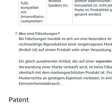
Wireless
anderen elektronischen
Fuß),
Speakers Inc.
kompatibel ist, nicht j
kompatibel
Marke im Produkttitel 
mit
genannt werden).
AmazonBasics-
Lautsprechern
Was sind Fälschungen?
Bei Fälschungen handelt es sich um eine besondere Ar
rechtswidrige Reproduktion einer eingetragenen Mark
ähnlich ist) auf einem Produkt oder einer Verpackung
Ein gleich aussehender Artikel, der auf einer
separate
Verwendung einer Marke verkauft wird, ist keine Fälsc
identisch mit dem markengeschützten Produkt ist.
Pr
Musterrechte an geistigem Eigentum verletzen. In ein
Kennzeichenmissbrauch.
.
Patent