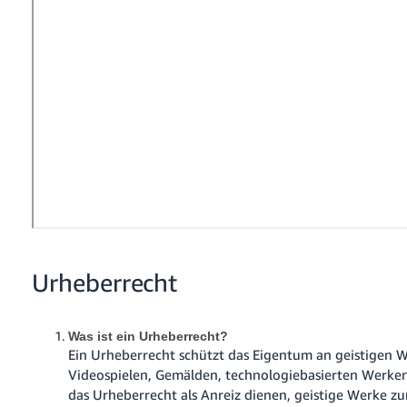
本
語
-
JP
한
국
어
-
KR
Urheberrecht
Was ist ein Urheberrecht?
Ein Urheberrecht schützt das Eigentum an geistigen We
Videospielen, Gemälden, technologiebasierten Werke
das Urheberrecht als Anreiz dienen, geistige Werke zu