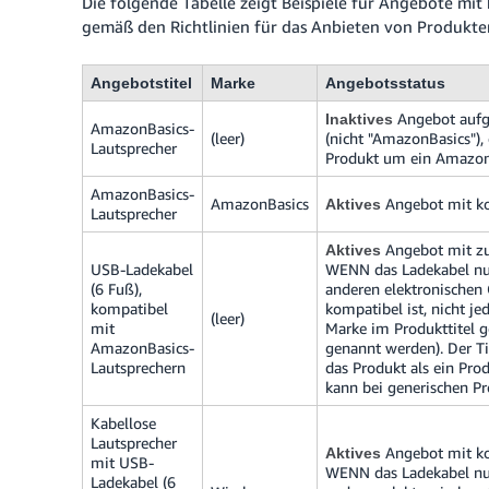
Die folgende Tabelle zeigt Beispiele für Angebote m
gemäß den Richtlinien für das Anbieten von Produkt
Angebotstitel
Marke
Angebotsstatus
Angebot aufgr
Inaktives
AmazonBasics-
(leer)
(nicht "AmazonBasics"), 
Lautsprecher
Produkt um ein AmazonB
AmazonBasics-
AmazonBasics
Angebot mit ko
Aktives
Lautsprecher
Angebot mit zu
Aktives
USB-Ladekabel
WENN das Ladekabel nur
(6 Fuß),
anderen elektronischen
kompatibel
kompatibel ist, nicht j
(leer)
mit
Marke im Produkttitel 
AmazonBasics-
genannt werden).
Der Ti
Lautsprechern
das Produkt als ein Pr
kann bei generischen Pr
Kabellose
Lautsprecher
Angebot mit ko
Aktives
mit USB-
WENN das Ladekabel nur
Ladekabel (6