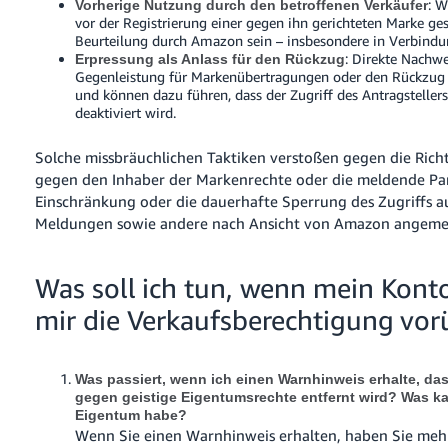
: W
Vorherige Nutzung durch den betroffenen Verkäufer
vor der Registrierung einer gegen ihn gerichteten Marke gesc
Beurteilung durch Amazon sein – insbesondere in Verbindu
: Direkte Nachw
Erpressung als Anlass für den Rückzug
Gegenleistung für Markenübertragungen oder den Rückzug
und können dazu führen, dass der Zugriff des Antragstell
deaktiviert wird.
Solche missbräuchlichen Taktiken verstoßen gegen die Ri
gegen den Inhaber der Markenrechte oder die meldende Par
Einschränkung oder die dauerhafte Sperrung des Zugriffs 
Meldungen sowie andere nach Ansicht von Amazon angem
Was soll ich tun, wenn mein Kont
mir die Verkaufsberechtigung vo
Was passiert, wenn ich einen Warnhinweis erhalte, d
gegen geistige Eigentumsrechte entfernt wird? Was ka
Eigentum habe?
Wenn Sie einen Warnhinweis erhalten, haben Sie mehr