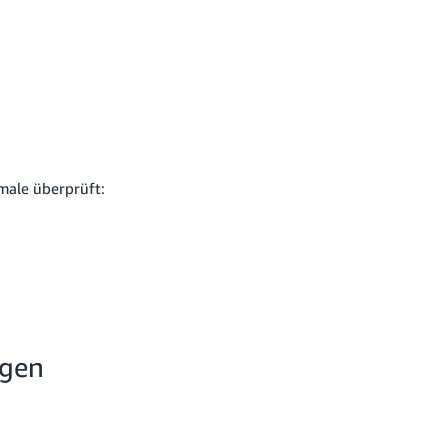
male überprüft:
ngen