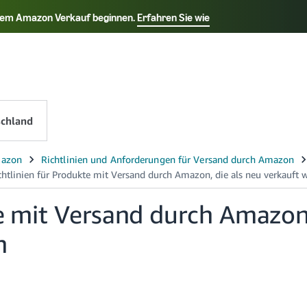
t dem Amazon Verkauf beginnen.
Erfahren Sie wie
Select your preferred language
k - TR
Deutsch - DE
Español - ES
Français - F
chland
te mit Versand durch Amazon
n