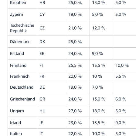
本
Kroatien
HR
25,0 %
13,0 %
5,0 %
語
Zypern
CY
19,0 %
5,0 %
3,0 %
-
JP
Tschechische
CZ
21,0 %
12,0 %
Republik
한
Dänemark
DK
25,0 %
국
Estland
EE
24,0 %
9,0 %
어
-
Finnland
FI
25,5 %
13,5 %
10,0 %
KR
Frankreich
FR
20,0 %
10 %
5,5 %
Deutschland
DE
19,0 %
7,0 %
Griechenland
GR
24,0 %
13,0 %
6,0 %
Ungarn
HU
27,0 %
18,0 %
5,0 %
Irland
IE
23,0 %
13,5 %
9,0 %
Italien
IT
22,0 %
10,0 %
5,0 %