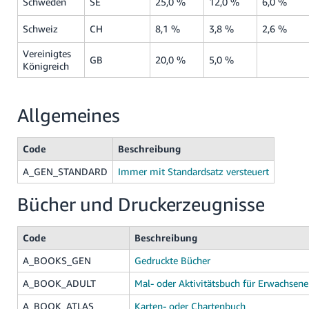
Schweden
SE
25,0 %
12,0 %
6,0 %
Schweiz
CH
8,1 %
3,8 %
2,6 %
Vereinigtes
GB
20,0 %
5,0 %
Königreich
Allgemeines
Code
Beschreibung
A_GEN_STANDARD
Immer mit Standardsatz versteuert
Bücher und Druckerzeugnisse
Code
Beschreibung
A_BOOKS_GEN
Gedruckte Bücher
A_BOOK_ADULT
Mal- oder Aktivitätsbuch für Erwachsene
A_BOOK_ATLAS
Karten- oder Chartenbuch