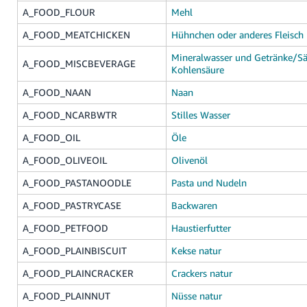
A_FOOD_FLOUR
Mehl
A_FOOD_MEATCHICKEN
Hühnchen oder anderes Fleisch
Mineralwasser und Getränke/Sä
A_FOOD_MISCBEVERAGE
Kohlensäure
A_FOOD_NAAN
Naan
A_FOOD_NCARBWTR
Stilles Wasser
A_FOOD_OIL
Öle
A_FOOD_OLIVEOIL
Olivenöl
A_FOOD_PASTANOODLE
Pasta und Nudeln
A_FOOD_PASTRYCASE
Backwaren
A_FOOD_PETFOOD
Haustierfutter
A_FOOD_PLAINBISCUIT
Kekse natur
A_FOOD_PLAINCRACKER
Crackers natur
A_FOOD_PLAINNUT
Nüsse natur