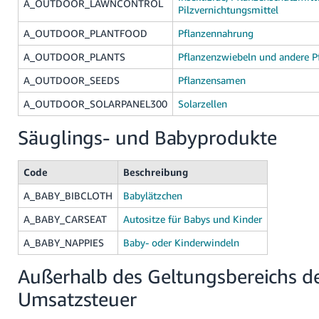
A_OUTDOOR_LAWNCONTROL
Pilzvernichtungsmittel
A_OUTDOOR_PLANTFOOD
Pflanzennahrung
A_OUTDOOR_PLANTS
Pflanzenzwiebeln und andere P
A_OUTDOOR_SEEDS
Pflanzensamen
A_OUTDOOR_SOLARPANEL300
Solarzellen
Säuglings- und Babyprodukte
Code
Beschreibung
A_BABY_BIBCLOTH
Babylätzchen
A_BABY_CARSEAT
Autositze für Babys und Kinder
A_BABY_NAPPIES
Baby- oder Kinderwindeln
Außerhalb des Geltungsbereichs d
Umsatzsteuer