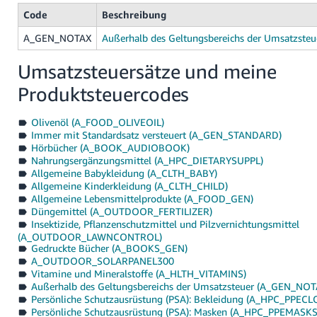
Code
Beschreibung
A_GEN_NOTAX
Außerhalb des Geltungsbereichs der Umsatzsteu
Umsatzsteuersätze und meine
Produktsteuercodes
Olivenöl (A_FOOD_OLIVEOIL)
Immer mit Standardsatz versteuert (A_GEN_STANDARD)
Hörbücher (A_BOOK_AUDIOBOOK)
Nahrungsergänzungsmittel (A_HPC_DIETARYSUPPL)
Allgemeine Babykleidung (A_CLTH_BABY)
Allgemeine Kinderkleidung (A_CLTH_CHILD)
Allgemeine Lebensmittelprodukte (A_FOOD_GEN)
Düngemittel (A_OUTDOOR_FERTILIZER)
Insektizide, Pflanzenschutzmittel und Pilzvernichtungsmittel
(A_OUTDOOR_LAWNCONTROL)
Gedruckte Bücher (A_BOOKS_GEN)
A_OUTDOOR_SOLARPANEL300
Vitamine und Mineralstoffe (A_HLTH_VITAMINS)
Außerhalb des Geltungsbereichs der Umsatzsteuer (A_GEN_NOT
Persönliche Schutzausrüstung (PSA): Bekleidung (A_HPC_PPEC
Persönliche Schutzausrüstung (PSA): Masken (A_HPC_PPEMASKS