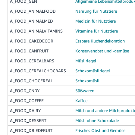
A_FOOD_GEN
Allgemeine Lebensmittelprodu
A_FOOD_ANIMALFOOD
Nahrung für Nutztiere
A_FOOD_ANIMALMED
Medizin für Nutztiere
A_FOOD_ANIMALVITAMINS
Vitamine für Nutztiere
A_FOOD_CAKEDECOR
Essbare Kuchendekoration
A_FOOD_CANFRUIT
Konservenobst und -gemüse
A_FOOD_CEREALBARS
Müsliriegel
A_FOOD_CEREALCHOCBARS
Schokomüsliriegel
A_FOOD_CHOCEREAL
Schokomüsli
A_FOOD_CNDY
Süßwaren
A_FOOD_COFFEE
Kaffee
A_FOOD_DAIRY
Milch und andere Milchprodukt
A_FOOD_DESSERT
Müsli ohne Schokolade
A_FOOD_DRIEDFRUIT
Frisches Obst und Gemüse