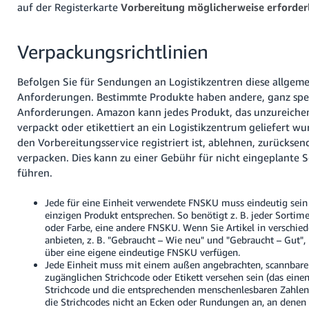
auf der Registerkarte
Vorbereitung möglicherweise erforder
Verpackungsrichtlinien
Befolgen Sie für Sendungen an Logistikzentren diese allgem
Anforderungen. Bestimmte Produkte haben andere, ganz spez
Anforderungen.
Amazon kann jedes Produkt, das unzureiche
verpackt oder etikettiert an ein Logistikzentrum geliefert wu
den Vorbereitungsservice registriert ist, ablehnen, zurückse
verpacken. Dies kann zu einer Gebühr für nicht eingeplante 
führen.
Jede für eine Einheit verwendete FNSKU muss eindeutig sei
einzigen Produkt entsprechen. So benötigt z. B. jeder Sortim
oder Farbe, eine andere FNSKU. Wenn Sie Artikel in verschi
anbieten, z. B. "Gebraucht – Wie neu" und "Gebraucht – Gut",
über eine eigene eindeutige FNSKU verfügen.
Jede Einheit muss mit einem außen angebrachten, scannbare
zugänglichen Strichcode oder Etikett versehen sein (das eine
Strichcode und die entsprechenden menschenlesbaren Zahlen 
die Strichcodes nicht an Ecken oder Rundungen an, an denen 