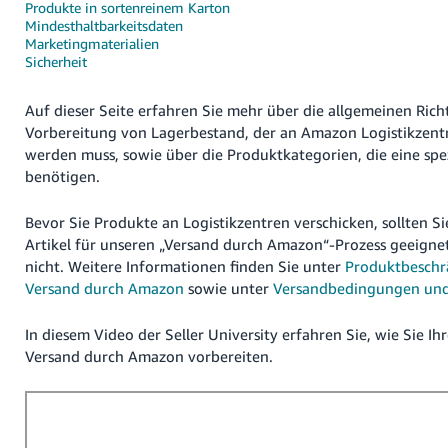
文
Produkte in sortenreinem Karton
Mindesthaltbarkeitsdaten
-
Marketingmaterialien
TW
Sicherheit
Türk
Auf dieser Seite erfahren Sie mehr über die allgemeinen Richt
- TR
Vorbereitung von Lagerbestand, der an Amazon Logistikzent
werden muss, sowie über die Produktkategorien, die eine spe
Deutsch
benötigen.
- DE
Deutsch
Bevor Sie Produkte an Logistikzentren verschicken, sollten Si
Español
Artikel für unseren „Versand durch Amazon“-Prozess geeigne
- ES
Anmelden
nicht. Weitere Informationen finden Sie unter
Produktbeschr
Versand durch Amazon
sowie unter
Versandbedingungen und
Français
- FR
In diesem Video der Seller University erfahren Sie, wie Sie I
Registrieren
Versand durch Amazon vorbereiten.
Italiano
- IT
日