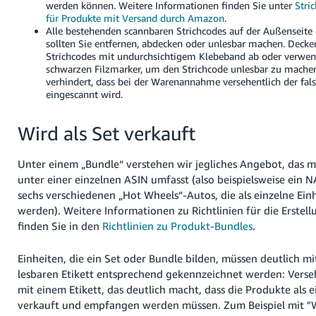
werden können.
Weitere Informationen finden Sie unter
Stri
für Produkte mit Versand durch Amazon
.
Alle bestehenden scannbaren Strichcodes auf der Außenseite
sollten Sie entfernen, abdecken oder unlesbar machen. Decke
Strichcodes mit undurchsichtigem Klebeband ab oder verwen
schwarzen Filzmarker, um den Strichcode unlesbar zu mache
verhindert, dass bei der Warenannahme versehentlich der fal
eingescannt wird.
Wird als Set verkauft
Unter einem „Bundle“ verstehen wir jegliches Angebot, das 
unter einer einzelnen ASIN umfasst (also beispielsweise ein
sechs verschiedenen „Hot Wheels“-Autos, die als einzelne Ein
werden). Weitere Informationen zu Richtlinien für die Erstel
finden Sie in den
Richtlinien zu Produkt-Bundles
.
Einheiten, die ein Set oder Bundle bilden, müssen deutlich m
lesbaren Etikett entsprechend gekennzeichnet werden:
Verseh
mit einem Etikett, das deutlich macht, dass die Produkte als e
verkauft und empfangen werden müssen. Zum Beispiel mit "W