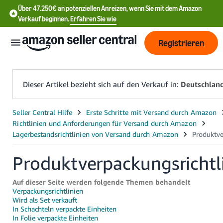
Über 47.250€ an potenziellen Anreizen, wenn Sie mit dem Amazon
Verkauf beginnen.
Erfahren Sie wie
Registrieren
Dieser Artikel bezieht sich auf den Verkauf in:
Deutschlan
中
文
-
CN
Produktverpackungsrichtl
English
Auf dieser Seite werden folgende Themen behandelt
- DE
Verpackungsrichtlinien
Wird als Set verkauft
In Schachteln verpackte Einheiten
中
In Folie verpackte Einheiten