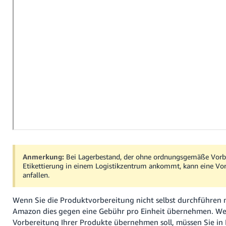
本
語
-
JP
한
국
어
-
KR
Anmerkung:
Bei Lagerbestand, der ohne ordnungsgemäße Vorb
Etikettierung in einem Logistikzentrum ankommt, kann eine Vo
anfallen.
Wenn Sie die Produktvorbereitung nicht selbst durchführen
Amazon dies gegen eine Gebühr pro Einheit übernehmen. W
Vorbereitung Ihrer Produkte übernehmen soll, müssen Sie in 