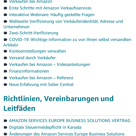
文
Verkaufen bei Amazon
Erste Schritte mit Amazon Verkaufsservices
-
Interaktive Webinare: Häufig gestellte Fragen
TW
Weltweite Verifizierung von Verkäuferidentität, Adresse und
Unternehmen
Türk
Zwei-Schritt-Verifizierung
- TR
COVID-19: Wichtige Information zu von Ihnen selbst versandten
Artikeln
Deutsch
Kontoeinstellungen verwalten
- DE
Versand durch Verkäufer
Deutsch
Verkaufen bei Amazon – Videoanleitungen
Español
Finanzinformationen
- ES
Verkaufen bei Amazon – Referenz
Anmelden
Neue Erfahrung mit Seller Central
Français
- FR
Richtlinien, Vereinbarungen und
Registrieren
Leitfäden
Italiano
- IT
AMAZON SERVICES EUROPE BUSINESS SOLUTIONS VERTRAG
Digitale Steuermeldepflicht in Kanada
日
Änderungen des Amazon Services Europe Business Solutions