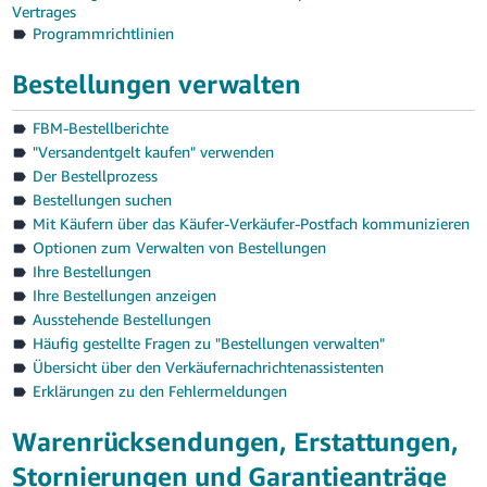
本
Vertrages
語
Programmrichtlinien
-
Bestellungen verwalten
JP
FBM-Bestellberichte
한
"Versandentgelt kaufen" verwenden
국
Der Bestellprozess
어
Bestellungen suchen
-
Mit Käufern über das Käufer-Verkäufer-Postfach kommunizieren
KR
Optionen zum Verwalten von Bestellungen
Ihre Bestellungen
Ihre Bestellungen anzeigen
Ausstehende Bestellungen
Häufig gestellte Fragen zu "Bestellungen verwalten"
Übersicht über den Verkäufernachrichtenassistenten
Erklärungen zu den Fehlermeldungen
Warenrücksendungen, Erstattungen,
Stornierungen und Garantieanträge