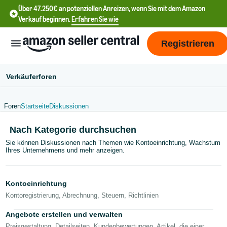
Über 47.250€ an potenziellen Anreizen, wenn Sie mit dem Amazon
Verkauf beginnen.
Erfahren Sie wie
Registrieren
Verkäuferforen
Foren
Startseite
Diskussionen
中
Nach Kategorie durchsuchen
文
Sie können Diskussionen nach Themen wie Kontoeinrichtung, Wachstum
-
Ihres Unternehmens und mehr anzeigen.
CN
English
Kontoeinrichtung
- DE
Kontoregistrierung, Abrechnung, Steuern, Richtlinien
中
Angebote erstellen und verwalten
Preisgestaltung, Detailseiten, Kundenbewertungen, Artikel, die einer