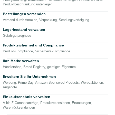
文
Produktbeschränkung unterliegen
-
TW
Bestellungen versenden
Versand durch Amazon, Verpackung, Sendungsverfolgung
Türk
- TR
Lagerbestand verwalten
Gefahrgutprognose
Deutsch
Produktsicherheit und Compliance
- DE
Deutsch
Produkt-Compliance, Sicherheits-Compliance
Español
Ihre Marke verwalten
- ES
Händlershop, Brand Registry, geistiges Eigentum
Anmelden
Français
Erweitern Sie Ihr Unternehmen
- FR
Werbung, Prime Day, Amazon Sponsored Products, Werbeaktionen,
Angebote
Registrieren
Italiano
Einkaufserlebnis verwalten
- IT
A-bis-Z-Garantieanträge, Produktrezensionen, Erstattungen,
Warenrücksendungen
日