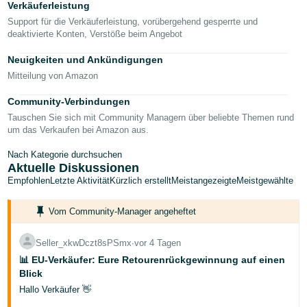
本
Verkäuferleistung
語
Support für die Verkäuferleistung, vorübergehend gesperrte und
deaktivierte Konten, Verstöße beim Angebot
-
JP
Neuigkeiten und Ankündigungen
Mitteilung von Amazon
한
Community-Verbindungen
국
Tauschen Sie sich mit Community Managern über beliebte Themen rund
어
um das Verkaufen bei Amazon aus.
-
KR
Nach Kategorie durchsuchen
Aktuelle Diskussionen
Empfohlen
Letzte Aktivität
Kürzlich erstellt
Meistangezeigte
Meistgewählte
Vom Community-Manager angeheftet
Seller_xkwDczt8sPSmx
∙
vor 4 Tagen
📊 EU-Verkäufer: Eure Retourenrückgewinnung auf einen
Blick
Hallo Verkäufer 👋